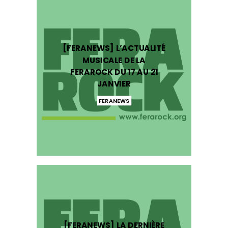
[FERANEWS] L’ACTUALITÉ
MUSICALE DE LA
FERAROCK DU 17 AU 21
JANVIER
FERANEWS
[FERANEWS] LA DERNIÈRE