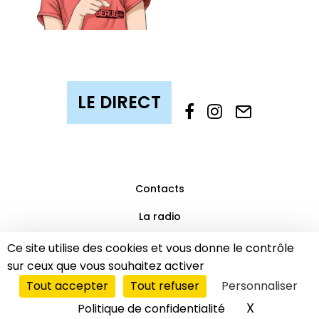
Contacts
La radio
Mentions légales
Ce site utilise des cookies et vous donne le contrôle
sur ceux que vous souhaitez activer
Partenaires
Tout accepter
Tout refuser
Personnaliser
© 2019 Beaub’FM | Tous droits réservés.
LE DIRECT
X
Masquer l
Politique de confidentialité