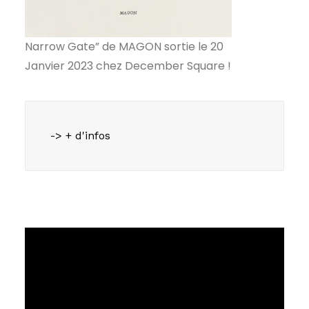
Narrow Gate” de MAGON sortie le 20
Janvier 2023 chez December Square !
-> + d'infos