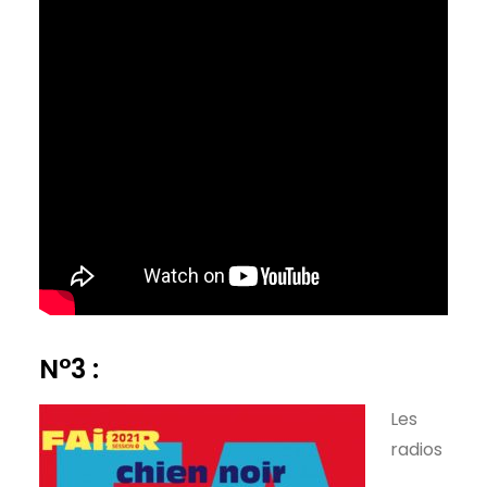
N°3 :
Les
radios