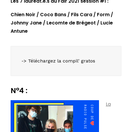
Les 7 lauréat.e.s du Fair 2021 session #1 :
Chien Noir / Coco Bans / Fils Cara / Form /
Johnny Jane / Lecomte de Brégeot / Lucie
Antune
-> Téléchargez la compil' gratos
N°4 :
La