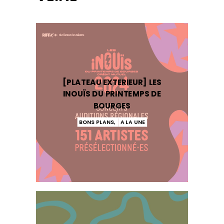
[PLATEAU EXTERIEUR] LES
INOUÏS DU PRINTEMPS DE
BOURGES
BONS PLANS
,
A LA UNE