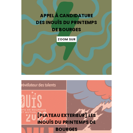
APPEL À CANDIDATURE
DES INOUÏS DU PRINTEMPS
DE BOURGES
ZOOM SUR
[PLATEAU EXTERIEUR] LES
INOUÏS DU PRINTEMPS DE
BOURGES