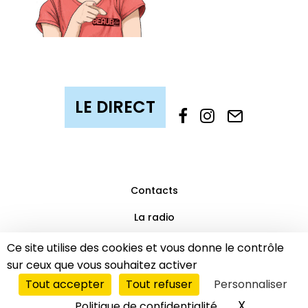
Contacts
La radio
Mentions légales
Ce site utilise des cookies et vous donne le contrôle
sur ceux que vous souhaitez activer
Partenaires
Tout accepter
Tout refuser
Personnaliser
© 2019 Beaub’FM | Tous droits réservés.
LE DIRECT
X
Masquer l
Politique de confidentialité