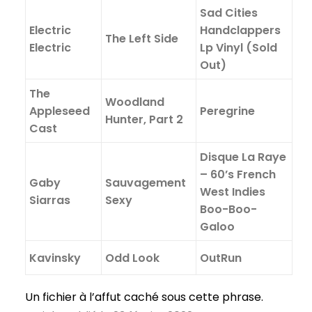
Sad Cities
Electric
Handclappers
The Left Side
Electric
Lp Vinyl (Sold
Out)
The
Woodland
Appleseed
Peregrine
Hunter, Part 2
Cast
Disque La Raye
– 60’s French
Gaby
Sauvagement
West Indies
Siarras
Sexy
Boo-Boo-
Galoo
Kavinsky
Odd Look
OutRun
Un fichier à l’affut caché sous cette phrase.