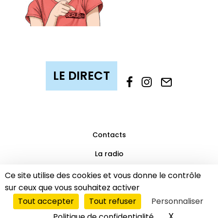
Contacts
La radio
Mentions légales
Ce site utilise des cookies et vous donne le contrôle
sur ceux que vous souhaitez activer
Partenaires
Tout accepter
Tout refuser
Personnaliser
© 2019 Beaub’FM | Tous droits réservés.
LE DIRECT
X
Masquer l
Politique de confidentialité