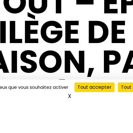
OUT – EP
ILÈGE DE
AISON, P
E A !
Tout accepter
Tout 
ceux que vous souhaitez activer
X
Masquer le bandeau de
ARTOUT