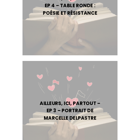
EP 4 – TABLE RONDE :
POÉSIE ET RÉSISTANCE
AILLEURS, ICI, PARTOUT –
EP 3 – PORTRAIT DE
MARCELLE DELPASTRE