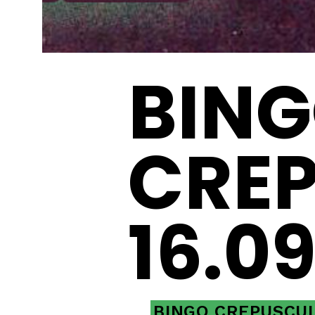
BIN
CREP
16.09
BINGO CREPUSCU