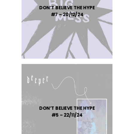
DON’T BELIEVE THE HYPE
#7 – 20/12/24
DON’T BELIEVE THE HYPE
#5 – 22/11/24