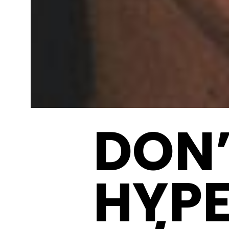
DON’
HYPE