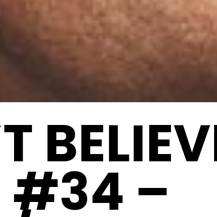
T BELIEV
 #34 –