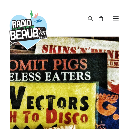
Panneau de gestion des cookies
ACTUS
REPLAY
ÉMISSIONS
BOUTIQUE