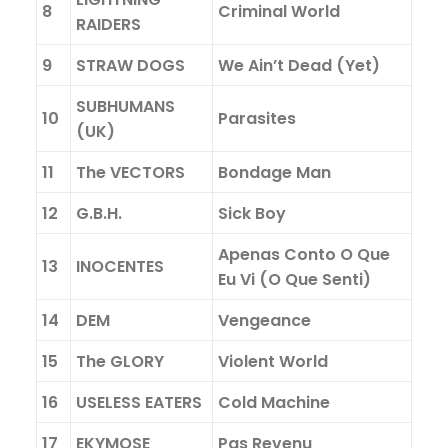
8
Criminal World
RAIDERS
9
STRAW DOGS
We Ain’t Dead (Yet)
SUBHUMANS
10
Parasites
(UK)
11
The VECTORS
Bondage Man
12
G.B.H.
Sick Boy
Apenas Conto O Que
13
INOCENTES
Eu Vi (O Que Senti)
14
DEM
Vengeance
15
The GLORY
Violent World
16
USELESS EATERS
Cold Machine
17
EKYMOSE
Pas Revenu