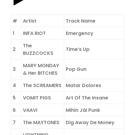
#
Artist
Track Name
1
INFA RIOT
Emergency
The
2
Time’s Up
BUZZCOCKS
MARY MONDAY
3
Pop Gun
& Her BITCHES
4
The SCREAMERS
Matar Dolores
5
VOMIT PIGS
Art Of The Insane
6
VAAVI
Mihin Jäi Punk
7
The MAYTONES
Dig Away De Money
LIGHTNING