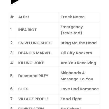
#
Artist
Track Name
Emergency
1
INFA RIOT
(revisited)
2
SNIVELLING SHITS
Bring Me the Head
3
DEANO’S MARVEL
Oil City Rockers
4
KILLING JOKE
Are You Receiving
Skinheads A
5
Desmond RILEY
Message To You
6
SLITS
Love Und Romance
7
VILLAGE PEOPLE
Food Fight
8
PUNKENSTEIN
No School