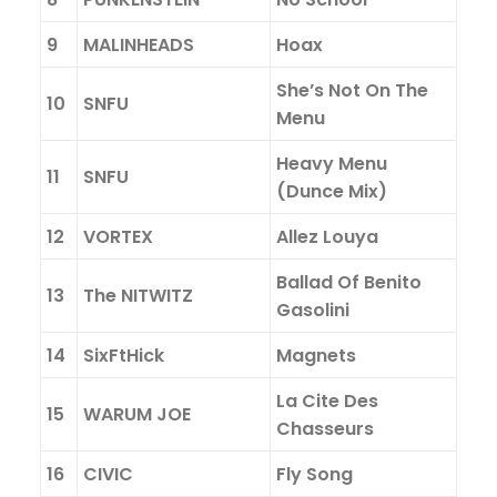
9
MALINHEADS
Hoax
She’s Not On The
10
SNFU
Menu
Heavy Menu
11
SNFU
(Dunce Mix)
12
VORTEX
Allez Louya
Ballad Of Benito
13
The NITWITZ
Gasolini
14
SixFtHick
Magnets
La Cite Des
15
WARUM JOE
Chasseurs
16
CIVIC
Fly Song