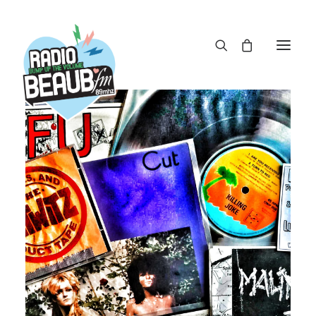
Panneau de gestion des cookies
ACTUS
REPLAY
ÉMISSIONS
BOUTIQUE