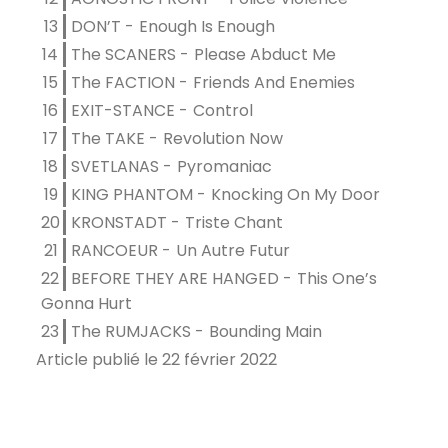
13
DON’T
Enough Is Enough
14
The SCANERS
Please Abduct Me
15
The FACTION
Friends And Enemies
16
EXIT-STANCE
Control
17
The TAKE
Revolution Now
18
SVETLANAS
Pyromaniac
19
KING PHANTOM
Knocking On My Door
20
KRONSTADT
Triste Chant
21
RANCOEUR
Un Autre Futur
22
BEFORE THEY ARE HANGED
This One’s
Gonna Hurt
23
The RUMJACKS
Bounding Main
Article publié le 22 février 2022