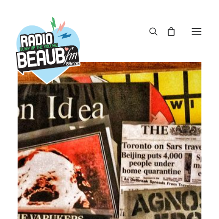
Panneau de gestion des cookies
ACTUS
REPLAY
ÉMISSIONS
BOUTIQUE