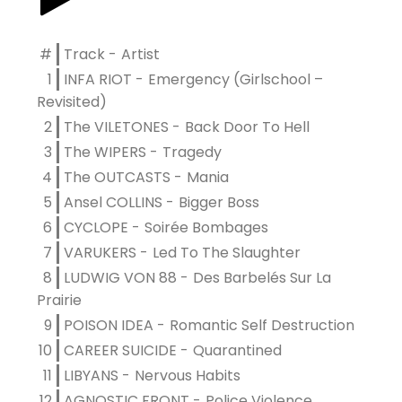
#
Track
Artist
1
INFA RIOT
Emergency (Girlschool –
Revisited)
2
The VILETONES
Back Door To Hell
3
The WIPERS
Tragedy
4
The OUTCASTS
Mania
5
Ansel COLLINS
Bigger Boss
6
CYCLOPE
Soirée Bombages
7
VARUKERS
Led To The Slaughter
8
LUDWIG VON 88
Des Barbelés Sur La
Prairie
9
POISON IDEA
Romantic Self Destruction
10
CAREER SUICIDE
Quarantined
11
LIBYANS
Nervous Habits
12
AGNOSTIC FRONT
Police Violence