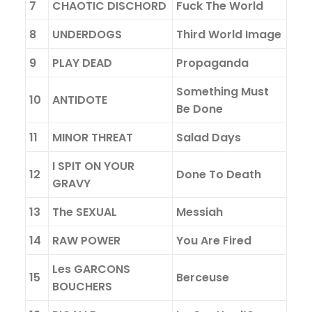
7
CHAOTIC DISCHORD
Fuck The World
8
UNDERDOGS
Third World Image
9
PLAY DEAD
Propaganda
Something Must
10
ANTIDOTE
Be Done
11
MINOR THREAT
Salad Days
I SPIT ON YOUR
12
Done To Death
GRAVY
13
The SEXUAL
Messiah
14
RAW POWER
You Are Fired
Les GARCONS
15
Berceuse
BOUCHERS