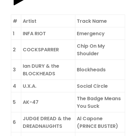
#
Artist
Track Name
1
INFA RIOT
Emergency
Chip On My
2
COCKSPARRER
Shoulder
Ian DURY & the
3
Blockheads
BLOCKHEADS
4
U.X.A.
Social Circle
The Badge Means
5
AK-47
You Suck
JUDGE DREAD & the
Al Capone
6
DREADNAUGHTS
(PRINCE BUSTER)