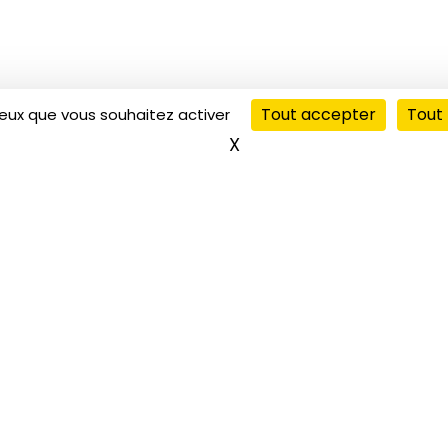
Tout accepter
Tout 
ceux que vous souhaitez activer
X
Masquer le bandeau de
Cette semaine on s’intéresse à notre ra