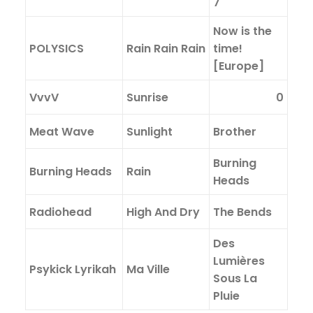
7
Now is the
POLYSICS
Rain Rain Rain
time!
[Europe]
VvvV
Sunrise
0
Meat Wave
Sunlight
Brother
Burning
Burning Heads
Rain
Heads
Radiohead
High And Dry
The Bends
Des
Lumières
Psykick Lyrikah
Ma Ville
Sous La
Pluie