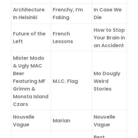
Architecture
Frenchy, I’m
In Case We
In Helsinki
Faking
Die
How to Stop
Future of the
French
Your Brain in
Left
Lessons
an Accident
Mister Modo
& Ugly MAC
Beer
Mo Dougly
Featuring MF
M.I.C. Flag
Weird
Grimm &
Stories
Monsta Island
Czars
Nouvelle
Nouvelle
Marian
Vague
Vague
Best