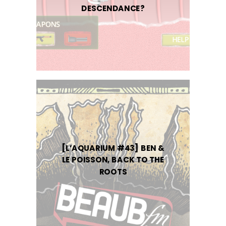
DESCENDANCE?
[L’AQUARIUM #43] BEN &
LE POISSON, BACK TO THE
ROOTS