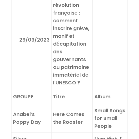
révolution
française :
comment
inscrire grève,
manif et
29/03/2023
décapitation
des
gouvernants
au patrimoine
immatériel de
l’UNESCO ?
GROUPE
Titre
Album
Small Songs
Anabel’s
Here Comes
for Small
Poppy Day
the Rooster
People
Silver
New High &