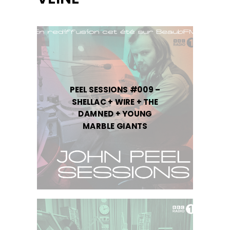
PEEL SESSIONS #009 –
SHELLAC + WIRE + THE
DAMNED + YOUNG
MARBLE GIANTS