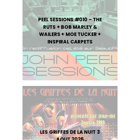
PEEL SESSIONS #010 – THE
RUTS + BOB MARLEY &
WAILERS + MOE TUCKER +
INSPIRAL CARPETS
LES GRIFFES DE LA NUIT 3
AOUT 2026