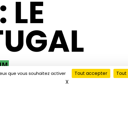
 LE
TUGAL
IM
Tout accepter
Tout 
ceux que vous souhaitez activer
X
Masquer le bandeau de
’histoire sans faim est une émission de cuisine sans chef e
t épicés, pour partager des repas, des recettes et des tra
odération!