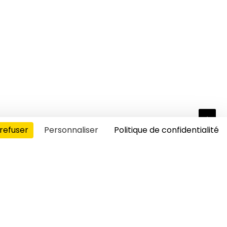
refuser
Personnaliser
Politique de confidentialité
s cookies
t sans frontières, aux accents doux
ditions culinaires. A savourer sans