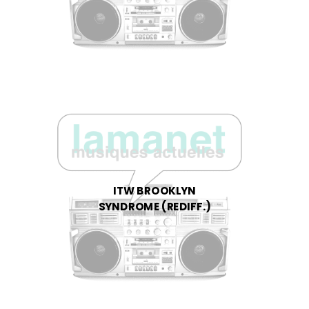
ITW BROOKLYN
SYNDROME (REDIFF.)