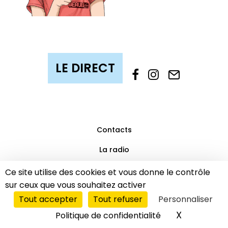
Contacts
La radio
Mentions légales
Ce site utilise des cookies et vous donne le contrôle
sur ceux que vous souhaitez activer
Partenaires
Tout accepter
Tout refuser
Personnaliser
© 2019 Beaub’FM | Tous droits réservés.
LE DIRECT
X
Masquer l
Politique de confidentialité