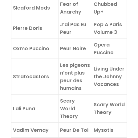
Fear of
Chubbed
Sleaford Mods
Anarchy
Up+
J’ai Pas Eu
Pop A Paris
Pierre Doris
Peur
Volume 3
Opera
Oxmo Puccino
Peur Noire
Puccino
Les pigeons
Living Under
n’ont plus
Stratocastors
the Johnny
peur des
Vacances
humains
Scary
Scary World
Lali Puna
World
Theory
Theory
Vadim Vernay
Peur De Toi
Mysotis