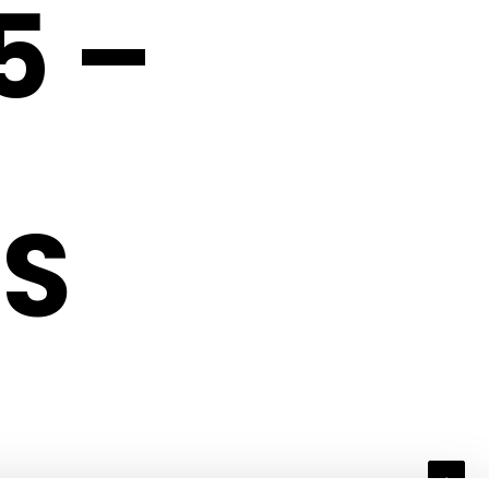
5 –
ES