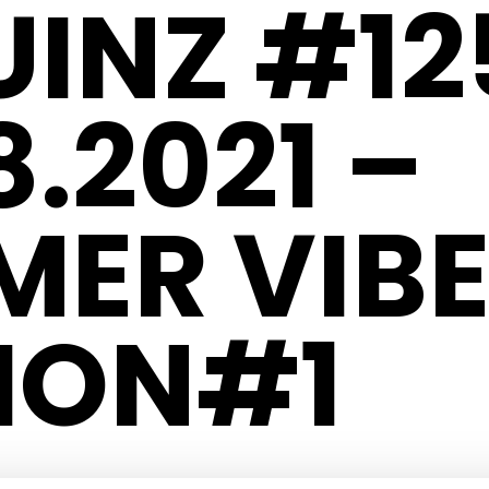
UINZ #12
8.2021 –
ER VIB
ION#1