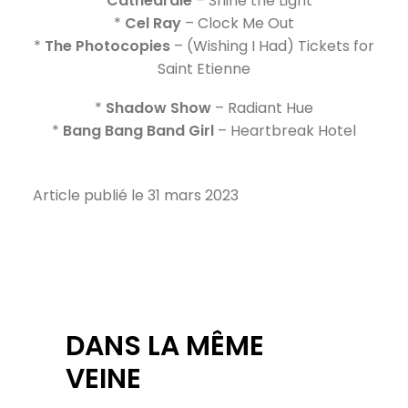
*
Cathedrale
– Shine the Light
*
Cel Ray
– Clock Me Out
*
The Photocopies
– (Wishing I Had) Tickets for
Saint Etienne
*
Shadow Show
– Radiant Hue
*
Bang Bang Band Girl
– Heartbreak Hotel
Article publié le 31 mars 2023
DANS LA MÊME
VEINE