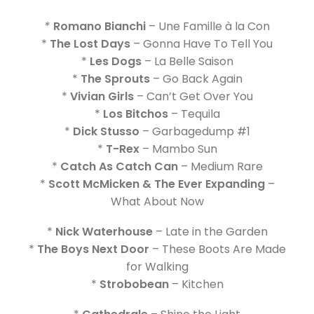
*
Romano Bianchi
– Une Famille à la Con
*
The Lost Days
– Gonna Have To Tell You
*
Les Dogs
– La Belle Saison
*
The Sprouts
– Go Back Again
*
Vivian Girls
– Can’t Get Over You
*
Los Bitchos
– Tequila
*
Dick Stusso
– Garbagedump #1
*
T-Rex
– Mambo Sun
*
Catch As Catch Can
– Medium Rare
*
Scott McMicken & The Ever Expanding
–
What About Now
*
Nick Waterhouse
– Late in the Garden
*
The Boys Next Door
– These Boots Are Made
for Walking
*
Strobobean
– Kitchen