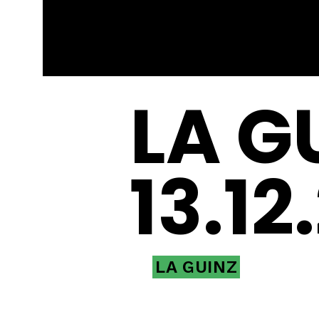
LA G
13.12
LA GUINZ