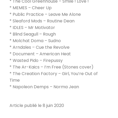
* The Cool Greenhouse – Smile ! Love !
*
MEMES
– Cheer Up
*
Public Practice
– Leave Me Alone
*
Sleaford Mods
– Routine Dean
*
IDLES
– Mr Motivator
*
Blind Seagull
– Rough
*
Molchat Doma
– Sudno
*
Arndales
– Cue the Revolve
*
Document
– American Heat
*
Wasted Pido
– Firepussy
*
The Ar-Kaics
– I’m Free (Stones cover)
* The Creation Factory – Girl, You’re Out of
Time
* Napoleon Demps – Norma Jean
Article publié le 8 juin 2020