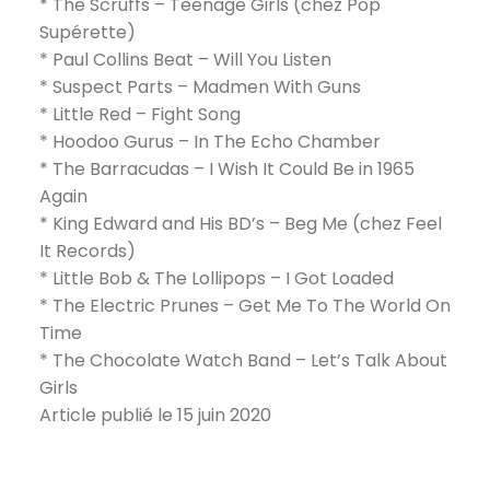
* The Scruffs – Teenage Girls (chez Pop
Supérette)
*
Paul Collins Beat
– Will You Listen
*
Suspect Parts
– Madmen With Guns
* Little Red – Fight Song
* Hoodoo Gurus – In The Echo Chamber
* The Barracudas – I Wish It Could Be in 1965
Again
* King Edward and His BD’s – Beg Me (chez
Feel
It Records
)
* Little Bob & The Lollipops – I Got Loaded
* The Electric Prunes – Get Me To The World On
Time
* The Chocolate Watch Band – Let’s Talk About
Girls
Article publié le 15 juin 2020