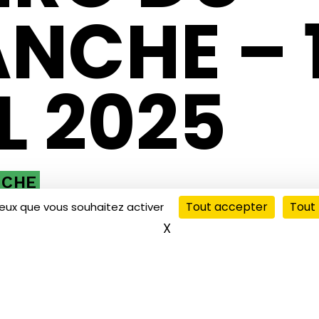
NCHE – 
L 2025
NCHE
Tout accepter
Tout 
ceux que vous souhaitez activer
X
Masquer le bandeau de
oici l’émission “L’Apéro du Dimanche” du 13 avril 2025.
onne écoute