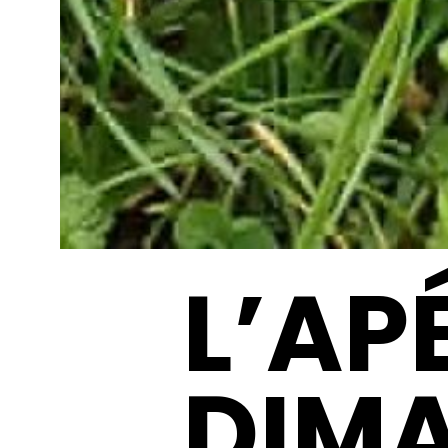
L’AP
DIM