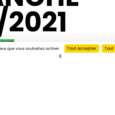
/2021
NCHE
Tout accepter
Tout 
ceux que vous souhaitez activer
X
Masquer le bandeau de
00:00
rticle publié le 17 janvier 2021