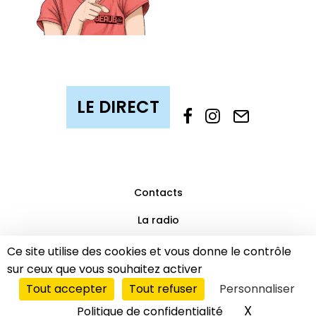
Contacts
La radio
Mentions légales
Ce site utilise des cookies et vous donne le contrôle
sur ceux que vous souhaitez activer
Partenaires
Tout accepter
Tout refuser
Personnaliser
© 2019 Beaub’FM | Tous droits réservés.
LE DIRECT
X
Masquer l
Politique de confidentialité