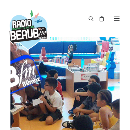
Panneau de gestion des cookies
ACTUS
REPLAY
ÉMISSIONS
BOUTIQUE