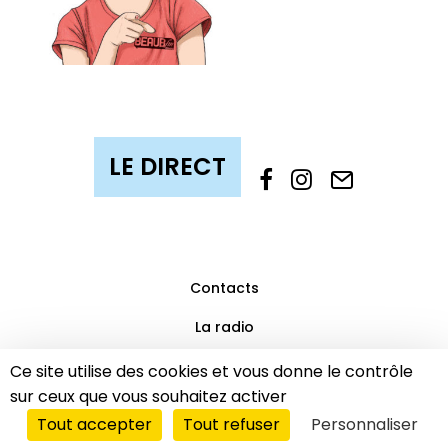
Contacts
La radio
Mentions légales
Ce site utilise des cookies et vous donne le contrôle
sur ceux que vous souhaitez activer
Partenaires
Tout accepter
Tout refuser
Personnaliser
© 2019 Beaub’FM | Tous droits réservés.