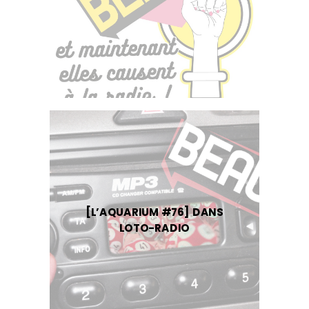
[L’AQUARIUM #76] DANS
LOTO-RADIO