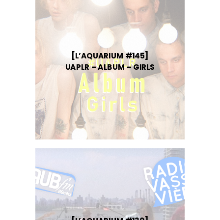
[L’AQUARIUM #145]
UAPLR – ALBUM – GIRLS