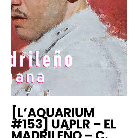
[L’AQUARIUM
#153] UAPLR – EL
MADRILEÑO – C.