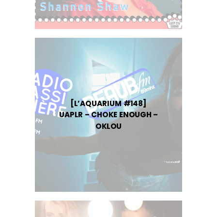
[L’AQUARIUM #148]
UAPLR – CHOKE ENOUGH –
OKLOU