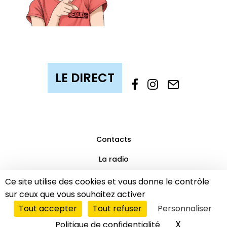
Contacts
La radio
Mentions légales
Ce site utilise des cookies et vous donne le contrôle
sur ceux que vous souhaitez activer
Partenaires
Tout accepter
Tout refuser
Personnaliser
© 2019 Beaub’FM | Tous droits réservés.
LE DIRECT
X
Masquer l
Politique de confidentialité