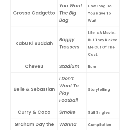
You Want
How Long Do
Grosso Gadgetto
The Big
You Have To
Bag
Wait
Life Is A Movie…
Baggy
But They Kicked
Kabu Ki Buddah
Trousers
Me Out Of The
Cast.
Cheveu
Stadium
Bum
I Don’t
Want To
Belle & Sebastian
Storytelling
Play
Football
Curry & Coco
Smoke
Still Singles
Graham Day the
Wanna
Compilation