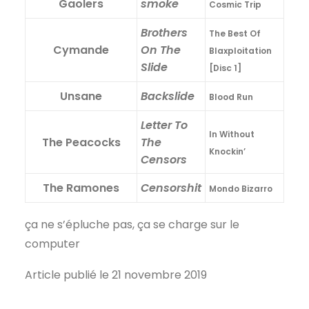
Gaolers
smoke
Cosmic Trip
Brothers
The Best Of
Cymande
On The
Blaxploitation
Slide
[Disc 1]
Unsane
Backslide
Blood Run
Letter To
In Without
The Peacocks
The
Knockin’
Censors
The Ramones
Censorshit
Mondo Bizarro
ça ne s’épluche pas, ça se charge sur le
computer
Article publié le 21 novembre 2019