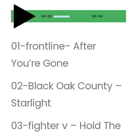
00:00
00:00
01-frontline- After
You’re Gone
02-Black Oak County –
Starlight
03-fighter v – Hold The