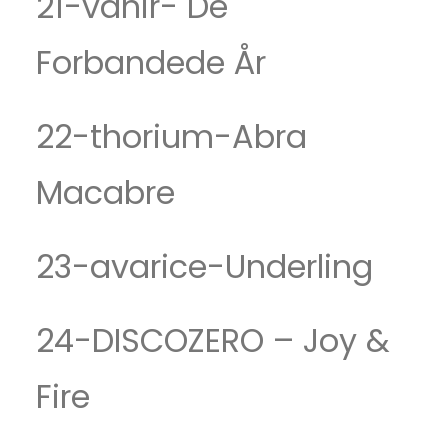
21-vanir- De
Forbandede År
22-thorium-Abra
Macabre
23-avarice-Underling
24-DISCOZERO – Joy &
Fire