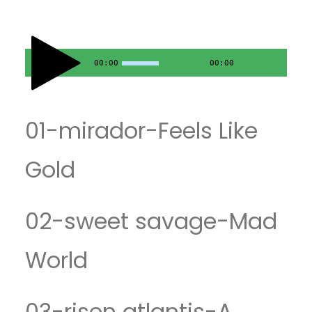
00:00
00:00
01-mirador-Feels Like
Gold
02-sweet savage-Mad
World
03-risen atlantis-A