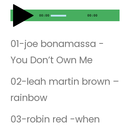
00:00
00:00
01-joe bonamassa -
You Don’t Own Me
02-leah martin brown –
rainbow
03-robin red -when