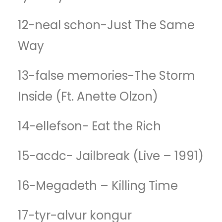
12-neal schon-Just The Same
Way
13-false memories-The Storm
Inside (Ft. Anette Olzon)
14-ellefson- Eat the Rich
15-acdc- Jailbreak (Live – 1991)
16-Megadeth – Killing Time
17-tyr-alvur kongur