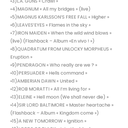
•3)L.A. GUNS « Crawl »
•4)MAGNUM « All my bridges » (live)
•5)MAGNUS KARLSSON’S FREE FALL « Higher »
•6)LEAVES’EYES « Flames in the sky »
•7)IRON MAIDEN « When the wild wind blows »
(live) (Flashback – Album «En vivo ! »)
•8)QUADRATUM FROM UNLOCKY MORPHEUS «
Eruption »
•9)PENDRAGON « Who really are we ? »
•10)PERSUADER « Hells command »
•11)AMBERIAN DAWN « United »
•12)ROB MORATTI « All I’m living for »
•13)ELEINE « Hell moon (We shall never die) »
•14)SIR LORD BALTIMORE « Master heartache »
(Flashback – Album « Kingdom come »)
•15)A NEW TOMORROW « Ignition »