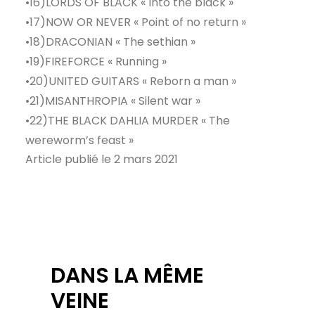
•16)LORDS OF BLACK « Into the black »
•17)NOW OR NEVER « Point of no return »
•18)DRACONIAN « The sethian »
•19)FIREFORCE « Running »
•20)UNITED GUITARS « Reborn a man »
•21)MISANTHROPIA « Silent war »
•22)THE BLACK DAHLIA MURDER « The
wereworm’s feast »
Article publié le 2 mars 2021
DANS LA MÊME
VEINE