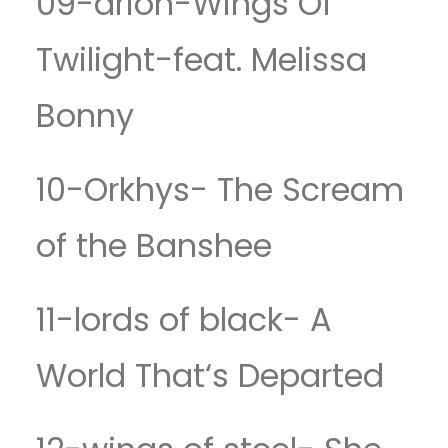
09-arion-Wings Of
Twilight-feat. Melissa
Bonny
10-Orkhys- The Scream
of the Banshee
11-lords of black- A
World That‘s Departed