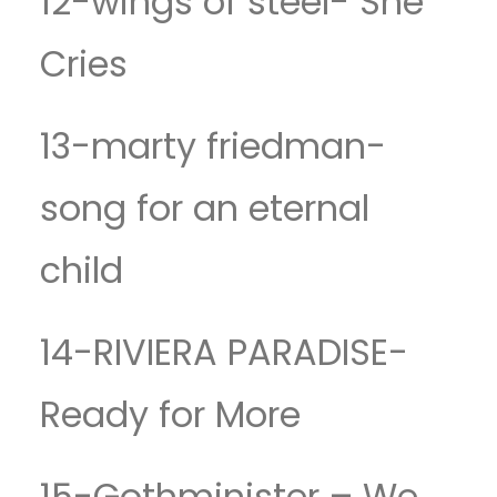
12-wings of steel- She
Cries
13-marty friedman-
song for an eternal
child
14-RIVIERA PARADISE-
Ready for More
15-Gothminister – We