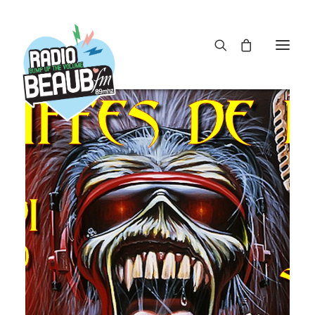
Panneau de gestion des cookies
ACTUS
REPLAY
ÉMISSIONS
BOUTIQUE