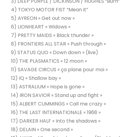
3) DEEP PURPLE / DICKINSON / HUGHES “Burn”
4) TOKYO MOTOR FIST “Mean it”
5) AYREON « Get out now »
6) LIONHEART « Widows »
7) PRETTY MAIDS « Black thunder »
8) FRONTIERS ALL STAR « Push through »
9) STATUS QUO « Down down » (live)
10) THE PLASMATICS « 12 moon »
11) SAVAGE CIRCUS « ça plane pour moi »
12) IQ « Shallow bay »
13) ASTRALIUM « Hope is gone »
14) IRON SAVIOR « Stand up and fight »
15) ALBERT CUMMINGS « Call me crazy »
16) THE LAST INTERNATIONALE « 1968 »
17) DARKER HALF « Into the shadows »
18) DELAIN « One second »