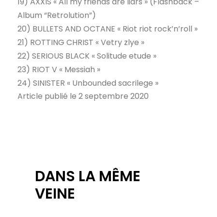
19) AXXIS « All my friends are liars » (Flashback –
Album “Retrolution”)
20) BULLETS AND OCTANE « Riot riot rock’n’roll »
21) ROTTING CHRIST « Vetry zlye »
22) SERIOUS BLACK « Solitude etude »
23) RIOT V « Messiah »
24) SINISTER « Unbounded sacrilege »
Article publié le 2 septembre 2020
DANS LA MÊME
VEINE