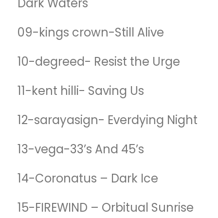
Dark Waters
09-kings crown-Still Alive
10-degreed- Resist the Urge
11-kent hilli- Saving Us
12-sarayasign- Everdying Night
13-vega-33’s And 45’s
14-Coronatus – Dark Ice
15-FIREWIND – Orbitual Sunrise