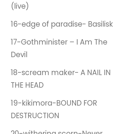
(live)
16-edge of paradise- Basilisk
17-Gothminister – I Am The
Devil
18-scream maker- A NAIL IN
THE HEAD
19-kikimora-BOUND FOR
DESTRUCTION
20-withering scorn-Never