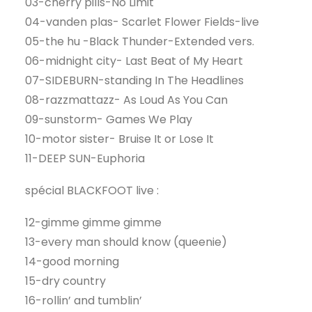
03-cherry pills-No Limit
04-vanden plas- Scarlet Flower Fields-live
05-the hu -Black Thunder-Extended vers.
06-midnight city- Last Beat of My Heart
07-SIDEBURN-standing In The Headlines
08-razzmattazz- As Loud As You Can
09-sunstorm- Games We Play
10-motor sister- Bruise It or Lose It
11-DEEP SUN-Euphoria
spécial BLACKFOOT live :
12-gimme gimme gimme
13-every man should know (queenie)
14-good morning
15-dry country
16-rollin’ and tumblin’