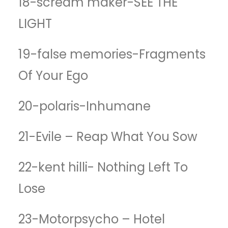
18-scream maker-SEE THE
LIGHT
19-false memories-Fragments
Of Your Ego
20-polaris-Inhumane
21-Evile – Reap What You Sow
22-kent hilli- Nothing Left To
Lose
23-Motorpsycho – Hotel