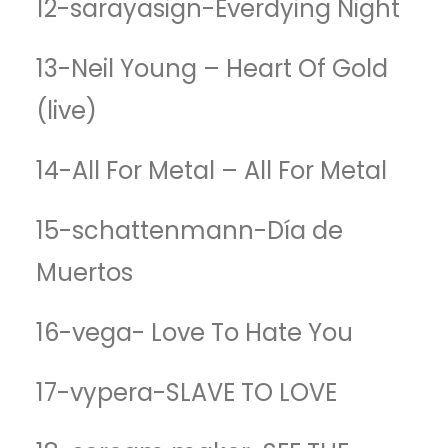
12-sarayasign-Everdying Night
13-Neil Young – Heart Of Gold
(live)
14-All For Metal – All For Metal
15-schattenmann-Día de
Muertos
16-vega- Love To Hate You
17-vypera-SLAVE TO LOVE