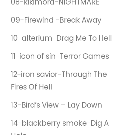
08-kikimora-NIGHTMARE
09-Firewind -Break Away
10-alterium-Drag Me To Hell
11-icon of sin-Terror Games
12-iron savior-Through The
Fires Of Hell
13-Bird’s View – Lay Down
14-blackberry smoke-Dig A