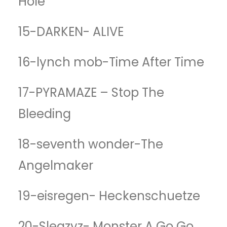
Hole
15-DARKEN- ALIVE
16-lynch mob-Time After Time
17-PYRAMAZE – Stop The
Bleeding
18-seventh wonder-The
Angelmaker
19-eisregen- Heckenschuetze
20-Sleazyz- Monster A Go Go