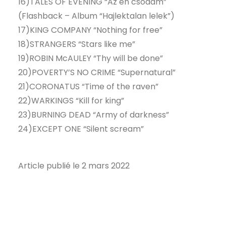
16)TALES OF EVENING “Az en csodam”
(Flashback – Album “Hajlektalan lelek”)
17)KING COMPANY “Nothing for free”
18)STRANGERS “Stars like me”
19)ROBIN McAULEY “Thy will be done”
20)POVERTY’S NO CRIME “Supernatural”
21)CORONATUS “Time of the raven”
22)WARKINGS “Kill for king”
23)BURNING DEAD “Army of darkness”
24)EXCEPT ONE “Silent scream”
Article publié le 2 mars 2022