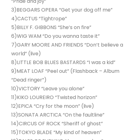
“Pride and joy”
3)BEGGARS OPERA “Get your dog off me”
4)CACTUS “Tightrope”
5)BILLY F. GIBBONS “She’s on fire”
6)WIG WAM “Do you wanna taste it”
7)GARY MOORE AND FRIENDS “Don’t believe a
world” (live)
8)LITTLE BOB BLUES BASTARDS “I was a kid”
9)MEAT LOAF “Peel out” (Flashback – Album
“Dead ringer”)
10)VICTORY “Leave you alone”
11)KIKO LOUREIRO “Twisted horizon”
12)EPICA “Cry for the moon” (live)
13)SONATA ARCTICA “On the faultline”
14)CIRCUS OF ROCK “Sheriff of ghost”
15)TOKYO BLADE “My kind of heaven”