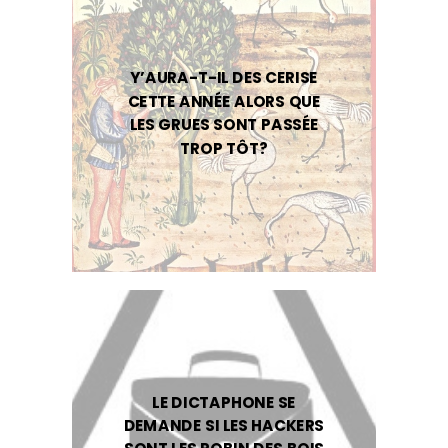
Y’AURA-T-IL DES CERISE
CETTE ANNÉE ALORS QUE
LES GRUES SONT PASSÉE
TROP TÔT?
LE DICTAPHONE SE
DEMANDE SI LES HACKERS