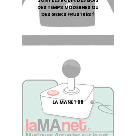
SONT LES ROBIN DES BOIS
DES TEMPS MODERNES OU
DES GEEKS FRUSTRÉS ?
LA MANET 98