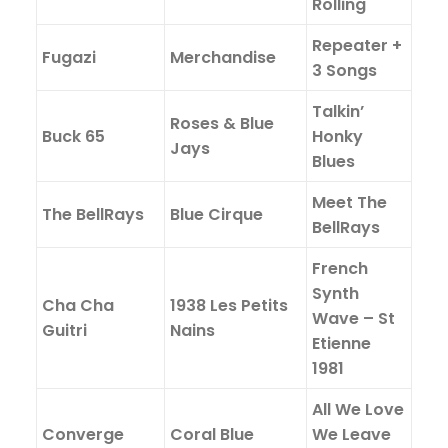
Rolling
Repeater +
Fugazi
Merchandise
3 Songs
Talkin’
Roses & Blue
Buck 65
Honky
Jays
Blues
Meet The
The BellRays
Blue Cirque
BellRays
French
Synth
Cha Cha
1938 Les Petits
Wave – St
Guitri
Nains
Etienne
1981
All We Love
Converge
Coral Blue
We Leave