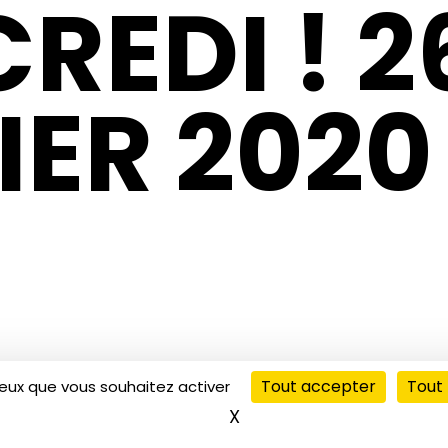
REDI ! 2
IER 2020
Tout accepter
Tout 
ceux que vous souhaitez activer
X
Masquer le bandeau de
00:00