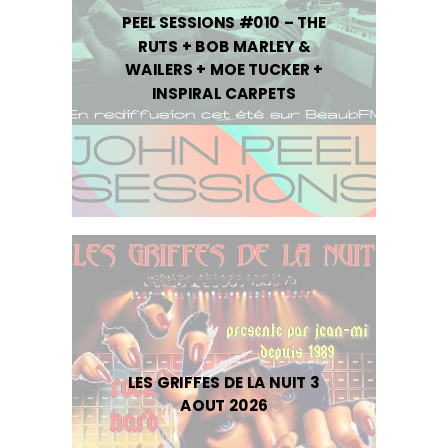
PEEL SESSIONS #010 – THE
RUTS + BOB MARLEY &
WAILERS + MOE TUCKER +
INSPIRAL CARPETS
LES GRIFFES DE LA NUIT 3
AOUT 2026