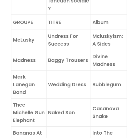
fonction sociale
?
GROUPE
TITRE
Album
Undress For
Mcluskyism:
McLusky
Success
A Sides
Divine
Madness
Baggy Trousers
Madness
Mark
Lanegan
Wedding Dress
Bubblegum
Band
Thee
Casanova
Michelle Gun
Naked Son
Snake
Elephant
Bananas At
Into The